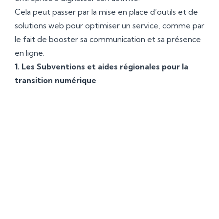
Cela peut passer par la mise en place d’outils et de
solutions web pour optimiser un service, comme par
le fait de booster sa communication et sa présence
en ligne.
1. Les Subventions et aides régionales pour la
transition numérique
Il existe diverses subventions
nationales et européennes pour
encourager les TPE et PME à
adopter des technologies
numériques.
Ces subventions peuvent couvrir une