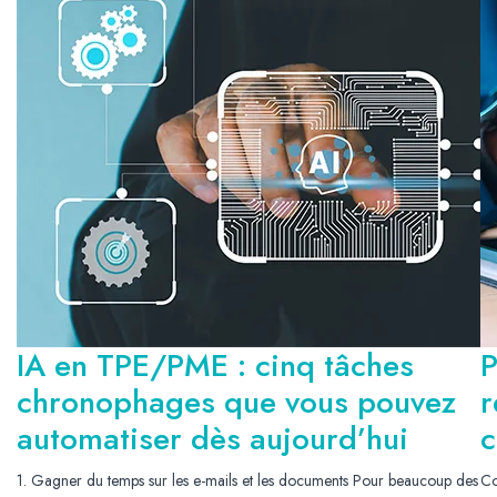
IA en TPE/PME : cinq tâches
P
chronophages que vous pouvez
r
automatiser dès aujourd’hui
c
1. Gagner du temps sur les e-mails et les documents Pour beaucoup des
Co