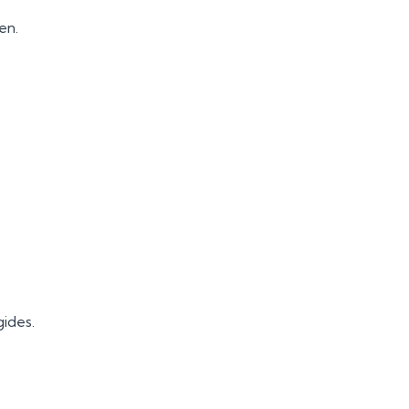
en.
gides.