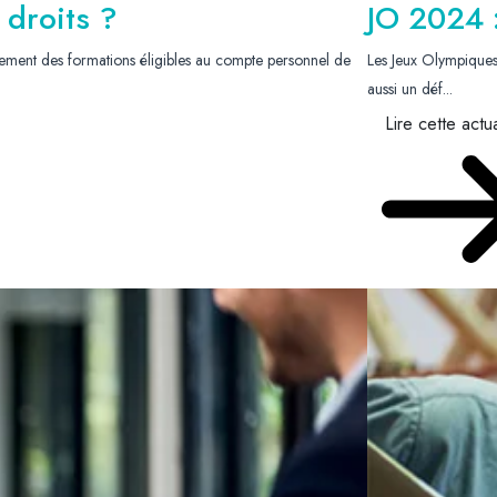
 droits ?
JO 2024 :
ncement des formations éligibles au compte personnel de
Les Jeux Olympiques
aussi un déf...
Lire cette actua