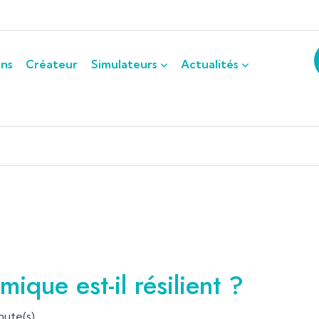
ons
Créateur
Simulateurs
Actualités
que est-il résilient ?
nute(s)