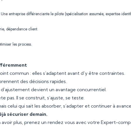
 entreprise différenciante le pilote (spécialisation assumée, expertise identifiab
rerie, dépendance client.
timiser les process.
différemment
 point commun : elles s’adaptent avant d’y être contraintes.
 prennent des décisions rapides.
e d’ajustement devient un avantage concurrentiel.
as. Il se construit, s’ajuste, se teste.
mais celui qui sait les absorber, s’adapter et continuer à avance
déjà sécuriser demain.
 avoir plus,
prenez un rendez vous avec votre Expert-comp