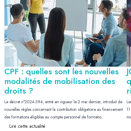
CPF : quelles sont les nouvelles
J
modalités de mobilisation des
q
droits ?
r
Le décret n°2024-394, entré en vigueur le 2 mai dernier, introduit de
Le
nouvelles règles concernant la contribution obligatoire au financement
11
des formations éligibles au compte personnel de formatio...
ma
Lire cette actualité