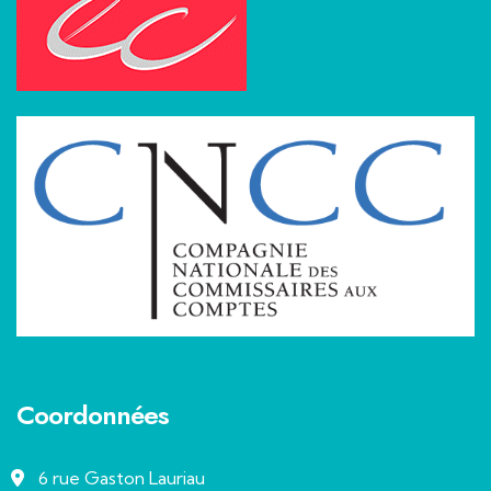
Coordonnées
6 rue Gaston Lauriau