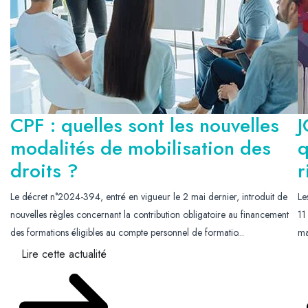
CPF : quelles sont les nouvelles
J
modalités de mobilisation des
q
droits ?
r
Le décret n°2024-394, entré en vigueur le 2 mai dernier, introduit de
Le
nouvelles règles concernant la contribution obligatoire au financement
11
des formations éligibles au compte personnel de formatio...
ma
Lire cette actualité