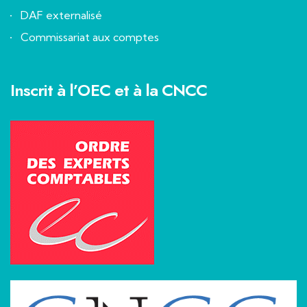
DAF externalisé
Commissariat aux comptes
Inscrit à l’OEC et à la CNCC