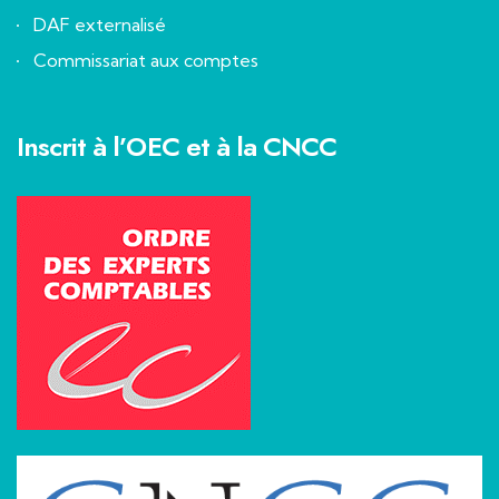
DAF externalisé
Commissariat aux comptes
Inscrit à l’OEC et à la CNCC