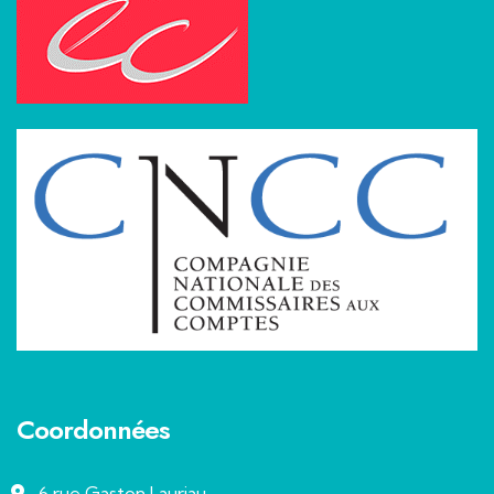
Coordonnées
6 rue Gaston Lauriau