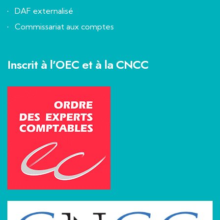
DAF externalisé
Commissariat aux comptes
Inscrit à l’OEC et à la CNCC