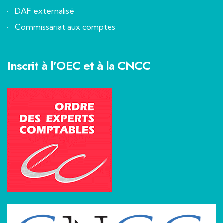
DAF externalisé
Commissariat aux comptes
Inscrit à l’OEC et à la CNCC