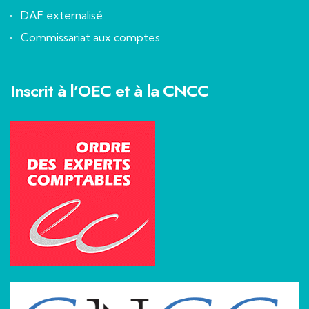
DAF externalisé
Commissariat aux comptes
Inscrit à l’OEC et à la CNCC