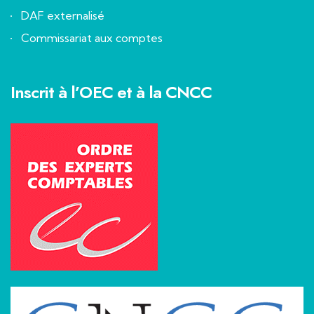
DAF externalisé
Commissariat aux comptes
Inscrit à l’OEC et à la CNCC