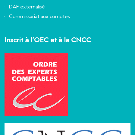
DAF externalisé
Commissariat aux comptes
Inscrit à l’OEC et à la CNCC