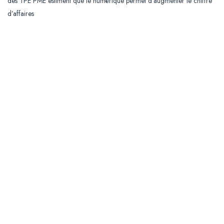
des TPE PME estiment que le numérique permet d’augmenter le chiffre
d’affaires