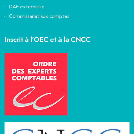
DAF externalisé
Commissariat aux comptes
Inscrit à l’OEC et à la CNCC