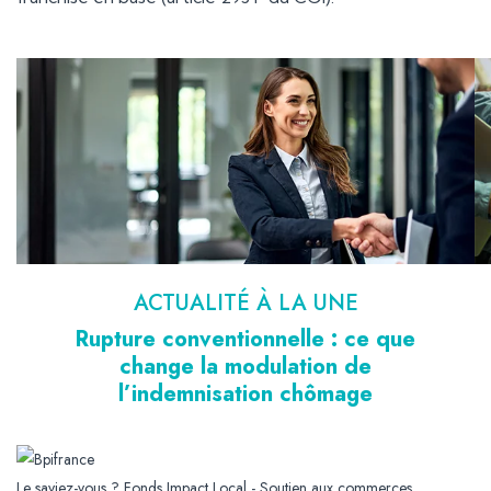
Ajouter à mon calendrier
ACTUALITÉ À LA UNE
Rupture conventionnelle : ce que
change la modulation de
l’indemnisation chômage
Le saviez-vous ?
Fonds Impact Local - Soutien aux commerces