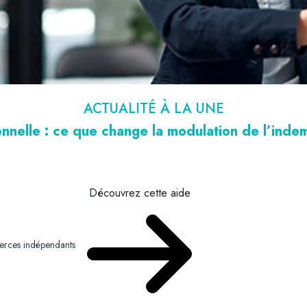
ACTUALITÉ À LA UNE
nnelle : ce que change la modulation de l’ind
Découvrez cette aide
merces indépendants