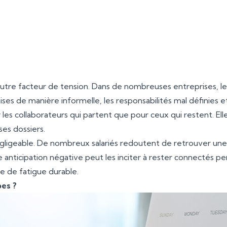
vention managériale, cette surcharge peut rapi
contre-productive et nuire à la qualité du travai
autre facteur de tension. Dans de nombreuses entreprises, le
ses de manière informelle, les responsabilités mal définies e
 les collaborateurs qui partent que pour ceux qui restent. Ell
ses dossiers.
négligeable. De nombreux salariés redoutent de retrouver une
e anticipation négative peut les inciter à rester connectés pen
e de fatigue durable.
es ?