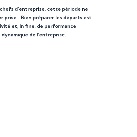
 chefs d’entreprise, cette période ne
her prise… Bien préparer les départs est
ivité et, in fine, de performance
a dynamique de l’entreprise.
es ont
 départ.
ssante,
clairement
rallèle,
cité. Sans