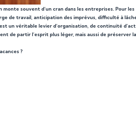
on monte souvent d’un cran dans les entreprises. Pour les
ge de travail, anticipation des imprévus, difficulté à lâc
est un véritable levier d’organisation, de continuité d’act
nt de partir l’esprit plus léger, mais aussi de préserver l
vacances ?
les semaines qui précèdent les congés, les équip
 tendance à vouloir « tout terminer » avant leur
accumulation de dossiers crée une pression croi
plus forte que les priorités ne sont pas toujours 
s. Les collaborateurs multiplient les tâches en pa
 leurs journées et finissent par perdre en effica