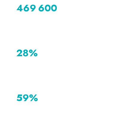
469 600
Au premier trimestre de l’année 2022, 469 600 actifs
enregistré à la fin de l’année 2019.
28%
Les avantages en nature et les avantages sociaux son
ces éléments de rémunération peuvent les conduire 
59%
59% des employés français considèrent la flexibilité