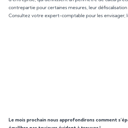
contrepartie pour certaines mesures, leur défiscalisatio
Consultez votre expert-comptable pour les envisager, les 
En faisant régulièrement le point sur vo
Ressources Humaines (absentéisme, d
évaluer quel est l’état d’esprit de vos 
Cela vous permettra ainsi d’ajuster
fidéliser le pl
Le mois prochain nous approfondirons comment s’épano
équilibre pas toujours évident à trouver !